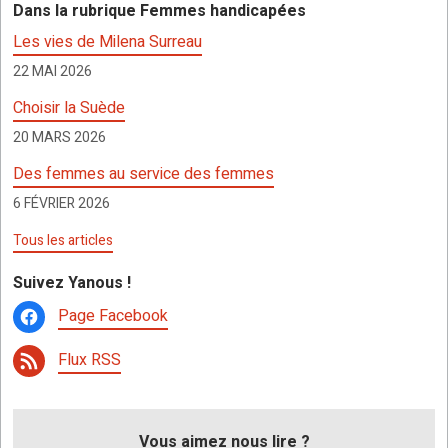
Dans la rubrique Femmes handicapées
o
A
g
c
er
Les vies de Milena Surreau
o
p
er
h
22 MAI 2026
k
p
at
Choisir la Suède
20 MARS 2026
Des femmes au service des femmes
6 FÉVRIER 2026
Tous les articles
Suivez Yanous !
Page Facebook
Flux RSS
Vous aimez nous lire ?