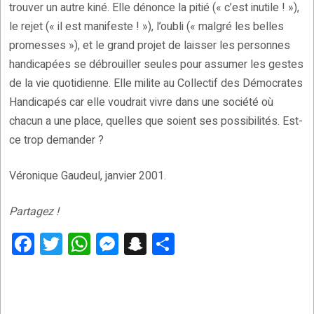
trouver un autre kiné. Elle dénonce la pitié (« c’est inutile ! »),
le rejet (« il est manifeste ! »), l’oubli (« malgré les belles
promesses »), et le grand projet de laisser les personnes
handicapées se débrouiller seules pour assumer les gestes
de la vie quotidienne. Elle milite au Collectif des Démocrates
Handicapés car elle voudrait vivre dans une société où
chacun a une place, quelles que soient ses possibilités. Est-
ce trop demander ?
Véronique Gaudeul, janvier 2001.
Partagez !
F
T
W
M
S
P
a
wi
h
es
n
ar
ce
tt
at
se
a
ta
b
er
s
n
p
g