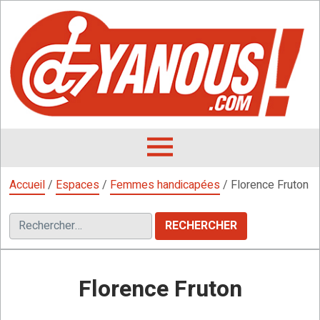
Aller
au
contenu
L
F
D
OUVRIR
LE
Accueil
/
Espaces
/
Femmes handicapées
/
Florence Fruton
MENU
Rechercher :
Florence Fruton