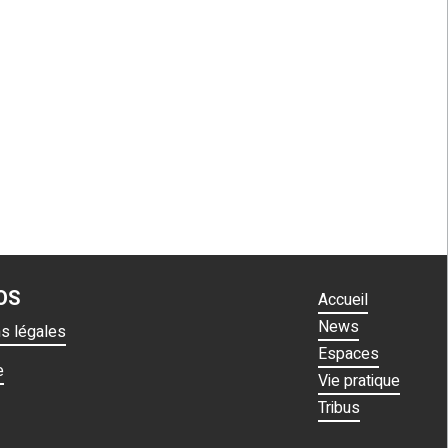
OS
Accueil
News
ns légales
Espaces
e
Vie pratique
Tribus