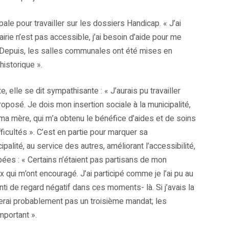
ale pour travailler sur les dossiers Handicap. « J’ai
irie n’est pas accessible, j’ai besoin d’aide pour me
t. Depuis, les salles communales ont été mises en
 historique ».
elle se dit sympathisante : « J’aurais pu travailler
roposé. Je dois mon insertion sociale à la municipalité,
 ma mère, qui m’a obtenu le bénéfice d’aides et de soins
ficultés ». C’est en partie pour marquer sa
palité, au service des autres, améliorant l’accessibilité,
pées : « Certains n’étaient pas partisans de mon
 qui m’ont encouragé. J’ai participé comme je l’ai pu au
nti de regard négatif dans ces moments- là. Si j’avais la
citerai probablement pas un troisième mandat; les
mportant ».