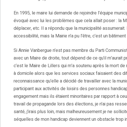
En 1995, le maire lui demande de rejoindre l’équipe municip
évoqué avec lui les problèmes que cela allait poser : la Ma
déplacer, etc. Il a répondu que la municipalité assumerai
accessibilité, mais la Mairie n’a pu l’être, c’est un bâtiment
Si Annie Vanbergue n’est pas membre du Parti Communiste, 
avec un Maire de droite, tout dépend de ce qu’il m’aurait p
c’est le Maire de Lillers qui m’a soutenu après la mort de
à domicile alors que les services sociaux faisaient des dif
reconnaissance qu’elle a décidé de travailler avec la munici
participant aux activités de loisirs des personnes handica
engagement mais ils étaient minoritaires par rapport à ceux
travail de propagande lors des élections, je n’ai pas resse
santé, j’irais plus loin, mais malheureusement je ne solli
séquelles de mon handicap deviennent un obstacle trop i