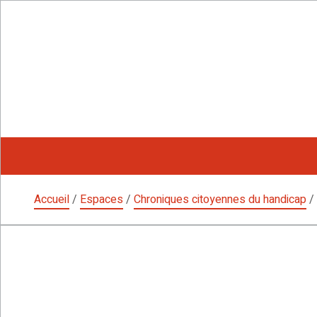
Aller
au
contenu
Accueil
/
Espaces
/
Chroniques citoyennes du handicap
/