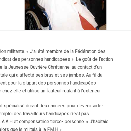
ion militante. « J’ai été membre de la Fédération des
dicat des personnes handicapées ». Le goût de l’action
e la Jeunesse Ouvrière Chrétienne, au contact d’un
tale qui a affecté ses bras et ses jambes. Au fil du
quent pour la plupart des personnes handicapées
ez elle et utilise un fauteuil roulant à l’extérieur.
nt spécialisé durant deux années pour devenir aide-
l’emploi des travailleurs handicapés n’est pas
 A.A.H et compensatrice tierce- personne. « J’habitais
alors que je militais à la F.M.H ».