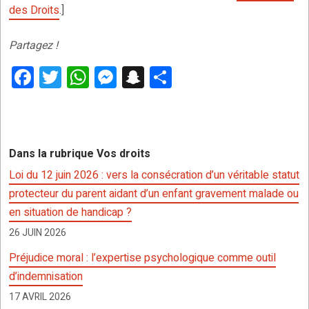
des Droits
.]
Partagez !
F
T
W
M
S
P
a
wi
h
es
n
ar
ce
tt
at
se
a
ta
b
er
s
n
p
g
Dans la rubrique Vos droits
o
A
g
c
er
Loi du 12 juin 2026 : vers la consécration d’un véritable statut
o
p
er
h
protecteur du parent aidant d’un enfant gravement malade ou
k
p
at
en situation de handicap ?
26 JUIN 2026
Préjudice moral : l’expertise psychologique comme outil
d’indemnisation
17 AVRIL 2026