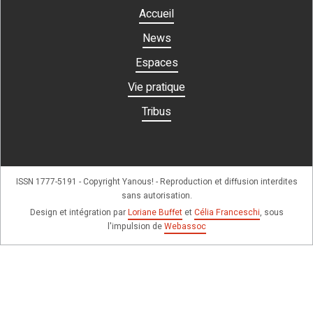
Accueil
News
Espaces
Vie pratique
Tribus
ISSN 1777-5191 - Copyright Yanous! - Reproduction et diffusion interdites
sans autorisation.
Design et intégration par
Loriane Buffet
et
Célia Franceschi
, sous
l'impulsion de
Webassoc