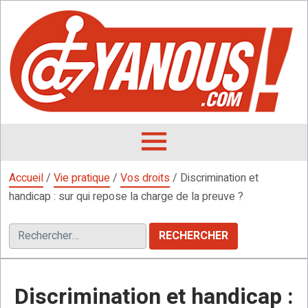
Aller
au
contenu
L
F
D
OUVRIR
LE
Accueil
/
Vie pratique
/
Vos droits
/
Discrimination et
MENU
handicap : sur qui repose la charge de la preuve ?
Rechercher :
Discrimination et handicap :